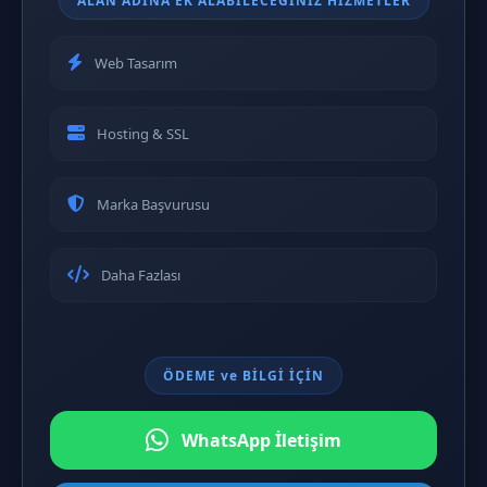
ALAN ADINA EK ALABİLECEĞİNİZ HİZMETLER
Web Tasarım
Hosting & SSL
Marka Başvurusu
Daha Fazlası
ÖDEME ve BİLGİ İÇİN
WhatsApp İletişim